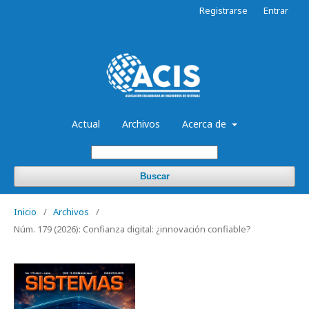
Registrarse
Entrar
Actual
Archivos
Acerca de
Buscar
Inicio
/
Archivos
/
Núm. 179 (2026): Confianza digital: ¿innovación confiable?