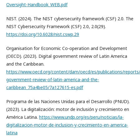
Oversight-Handbook_WEB.pdf
NIST. (2024). The NIST cybersecurity framework (CSF) 2.0. The
NIST Cybersecurity Framework (CSF) 2.0, 2.0(29).
https://doi.org/10.6028/nist.cswp.29
Organisation for Economic Co-operation and Development
(OECD). (2023). Digital government review of Latin America
and the Caribbean.
https://www.oecd.org/content/dam/oecd/es/publications/reports/
government-review-of-latin-america-and-the-
caribbean_75a4be05/7a127615-es.pdf
Programa de las Naciones Unidas para el Desarrollo (PNUD).
(2023). La digitalización: motor de inclusión y crecimiento en
América Latina.
https://www.undp.org/es/peru/noticias/la-
digitalizacion-motor-de-inclusion-y-crecimiento-en-america-
latina