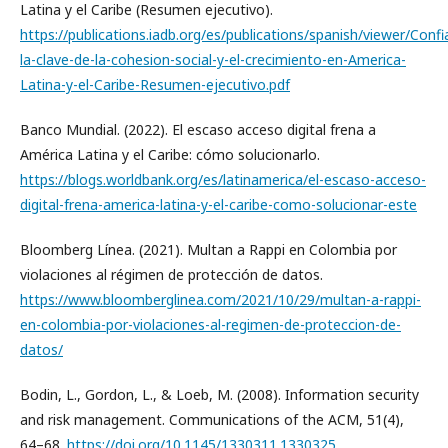
Latina y el Caribe (Resumen ejecutivo).
https://publications.iadb.org/es/publications/spanish/viewer/Confi
la-clave-de-la-cohesion-social-y-el-crecimiento-en-America-
Latina-y-el-Caribe-Resumen-ejecutivo.pdf
Banco Mundial. (2022). El escaso acceso digital frena a
América Latina y el Caribe: cómo solucionarlo.
https://blogs.worldbank.org/es/latinamerica/el-escaso-acceso-
digital-frena-america-latina-y-el-caribe-como-solucionar-este
Bloomberg Línea. (2021). Multan a Rappi en Colombia por
violaciones al régimen de protección de datos.
https://www.bloomberglinea.com/2021/10/29/multan-a-rappi-
en-colombia-por-violaciones-al-regimen-de-proteccion-de-
datos/
Bodin, L., Gordon, L., & Loeb, M. (2008). Information security
and risk management. Communications of the ACM, 51(4),
64–68.
https://doi.org/10.1145/1330311.1330325