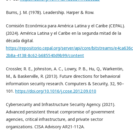
Burns, J. M. (1978). Leadership. Harper & Row.
Comisión Económica para América Latina y el Caribe (CEPAL).
(2024). América Latina y el Caribe en la segunda mitad de la
década digital.
https://repositorio.cepal.org/server/api/core/bitstreams/e4ca636c
2b8a-4138-8c62-b685540d9b99/content
Crossler, R. E., Johnston, A. C., Lowry, P. B., Hu, Q., Warkentin,
M., & Baskerville, R. (2013). Future directions for behavioral
information security research. Computers & Security, 32, 90–
101.
https://doi.org/10.1016/j.cose.2012.09.010
Cybersecurity and Infrastructure Security Agency. (2021).
Advanced persistent threat compromise of government
agencies, critical infrastructure, and private sector
organizations. CISA Advisory AR21-112A.