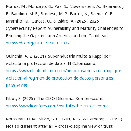
Porrúa, M., Moncayo, G., Paz, S., Nowersztern, A., Bejarano, J.
F., Baudino, M. F., Bordese, M. P., Barret, K., Baena, C. E.,
Jaramillo, M., Garces, O., & Isidro, A. (2025). 2025
Cybersecurity Report: Vulnerability and Maturity Challenges to
Bridging the Gaps in Latin America and the Caribbean.
https://doi.org/10.18235/0013872
Quinchía, A. Z. (2021). Superindustria multa a Rappi por
violación a protección de datos. El Colombiano.
https://www.elcolombiano.com/negocios/multan-a-rappi-por-
violacion-al-regimen-de-proteccion-de-datos-personales-
JI15954739
Ribot, S. (2025). The CISO Dilemma. Kornferry.com.
https://www.kornferry.com/institute/the-ciso-dilemma
Rousseau, D. M., Sitkin, S. B., Burt, R. S., & Camerer, C. (1998).
Not so different after all: A cross-discipline view of trust.