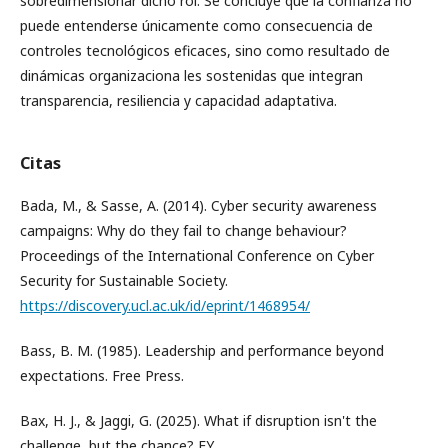
sobredimensionar dicho rol. Se concluye que la confianza no
puede entenderse únicamente como consecuencia de
controles tecnológicos eficaces, sino como resultado de
dinámicas organizaciona les sostenidas que integran
transparencia, resiliencia y capacidad adaptativa.
Citas
Bada, M., & Sasse, A. (2014). Cyber security awareness
campaigns: Why do they fail to change behaviour?
Proceedings of the International Conference on Cyber
Security for Sustainable Society.
https://discovery.ucl.ac.uk/id/eprint/1468954/
Bass, B. M. (1985). Leadership and performance beyond
expectations. Free Press.
Bax, H. J., & Jaggi, G. (2025). What if disruption isn't the
challenge, but the chance? EY.