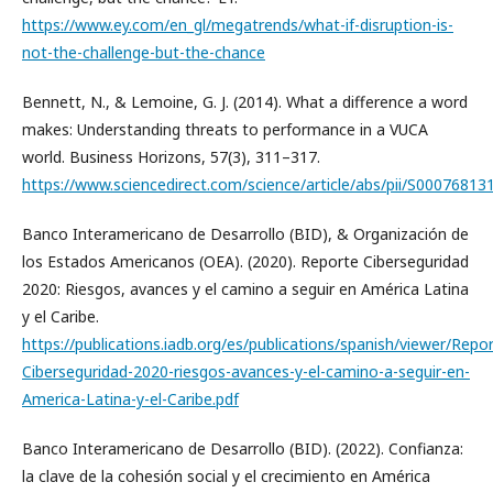
https://www.ey.com/en_gl/megatrends/what-if-disruption-is-
not-the-challenge-but-the-chance
Bennett, N., & Lemoine, G. J. (2014). What a difference a word
makes: Understanding threats to performance in a VUCA
world. Business Horizons, 57(3), 311–317.
https://www.sciencedirect.com/science/article/abs/pii/S0007681
Banco Interamericano de Desarrollo (BID), & Organización de
los Estados Americanos (OEA). (2020). Reporte Ciberseguridad
2020: Riesgos, avances y el camino a seguir en América Latina
y el Caribe.
https://publications.iadb.org/es/publications/spanish/viewer/Repo
Ciberseguridad-2020-riesgos-avances-y-el-camino-a-seguir-en-
America-Latina-y-el-Caribe.pdf
Banco Interamericano de Desarrollo (BID). (2022). Confianza:
la clave de la cohesión social y el crecimiento en América