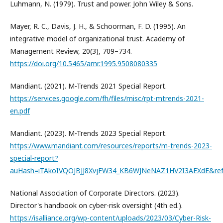
Luhmann, N. (1979). Trust and power. John Wiley & Sons.
Mayer, R. C., Davis, J. H., & Schoorman, F. D. (1995). An
integrative model of organizational trust. Academy of
Management Review, 20(3), 709–734.
https://doi.org/10.5465/amr.1995.9508080335
Mandiant. (2021). M-Trends 2021 Special Report.
https://services.google.com/fh/files/misc/rpt-mtrends-2021-
en.pdf
Mandiant. (2023). M-Trends 2023 Special Report.
https://www.mandiant.com/resources/reports/m-trends-2023-
special-report?
auHash=iTAkoIVQOJBJJ8XvjFW34_KB6WJNeNAZ1HV2I3AEXdE&ref
National Association of Corporate Directors. (2023).
Director's handbook on cyber-risk oversight (4th ed.).
https://isalliance.org/wp-content/uploads/2023/03/Cyber-Risk-