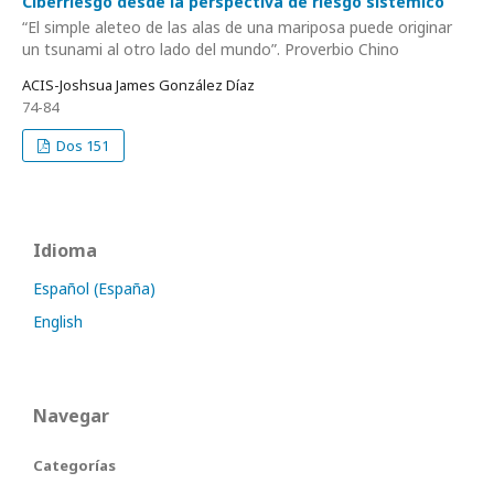
Ciberriesgo desde la perspectiva de riesgo sistémico
“El simple aleteo de las alas de una mariposa puede originar
un tsunami al otro lado del mundo”. Proverbio Chino
ACIS-Joshsua James González Díaz
74-84
Dos 151
Idioma
Español (España)
English
Navegar
Categorías