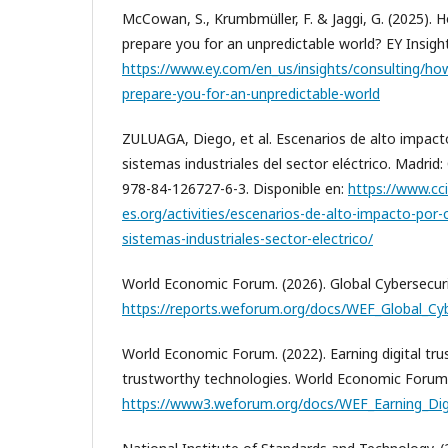
McCowan, S., Krumbmüller, F. & Jaggi, G. (2025). 
prepare you for an unpredictable world? EY Insight
https://www.ey.com/en_us/insights/consulting/how
prepare-you-for-an-unpredictable-world
ZULUAGA, Diego, et al. Escenarios de alto impact
sistemas industriales del sector eléctrico. Madrid
978-84-126727-6-3. Disponible en:
https://www.cci
es.org/activities/escenarios-de-alto-impacto-por-
sistemas-industriales-sector-electrico/
World Economic Forum. (2026). Global Cybersecur
https://reports.weforum.org/docs/WEF_Global_Cy
World Economic Forum. (2022). Earning digital tru
trustworthy technologies. World Economic Forum
https://www3.weforum.org/docs/WEF_Earning_Digi