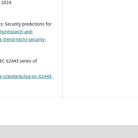
 2024.
s: Security predictions for
ty/research-and-
ts-trend-micro-security-
IEC 62443 series of
a-standards/isa-iec-62443-