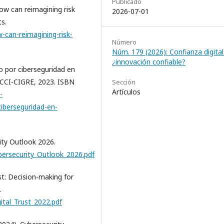
Publicado
How can reimagining risk
2026-07-01
s.
-can-reimagining-risk-
Número
Núm. 179 (2026): Confianza digital
¿innovación confiable?
o por ciberseguridad en
: CCI-CIGRE, 2023. ISBN
Sección
Artículos
-
ciberseguridad-en-
ity Outlook 2026.
bersecurity_Outlook_2026.pdf
st: Decision-making for
.
tal_Trust_2022.pdf