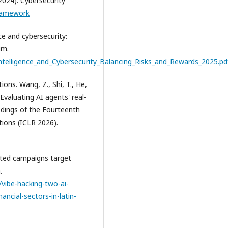
2024). Cybersecurity
framework
ce and cybersecurity:
um.
Intelligence_and_Cybersecurity_Balancing_Risks_and_Rewards_2025.pd
ons. Wang, Z., Shi, T., He,
 Evaluating AI agents' real-
eedings of the Fourteenth
ions (ICLR 2026).
nted campaigns target
.
vibe-hacking-two-ai-
cial-sectors-in-latin-