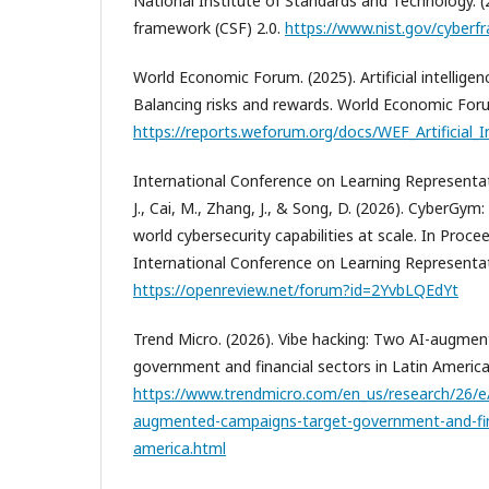
National Institute of Standards and Technology. (
framework (CSF) 2.0.
https://www.nist.gov/cyber
World Economic Forum. (2025). Artificial intelligen
Balancing risks and rewards. World Economic For
https://reports.weforum.org/docs/WEF_Artificial_
International Conference on Learning Representati
J., Cai, M., Zhang, J., & Song, D. (2026). CyberGym:
world cybersecurity capabilities at scale. In Proc
International Conference on Learning Representat
https://openreview.net/forum?id=2YvbLQEdYt
Trend Micro. (2026). Vibe hacking: Two AI-augme
government and financial sectors in Latin America
https://www.trendmicro.com/en_us/research/26/e/
augmented-campaigns-target-government-and-finan
america.html