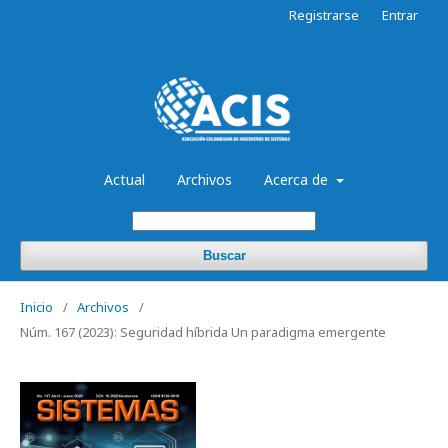
Registrarse
Entrar
Actual
Archivos
Acerca de
Buscar
Inicio
/
Archivos
/
Núm. 167 (2023): Seguridad híbrida Un paradigma emergente