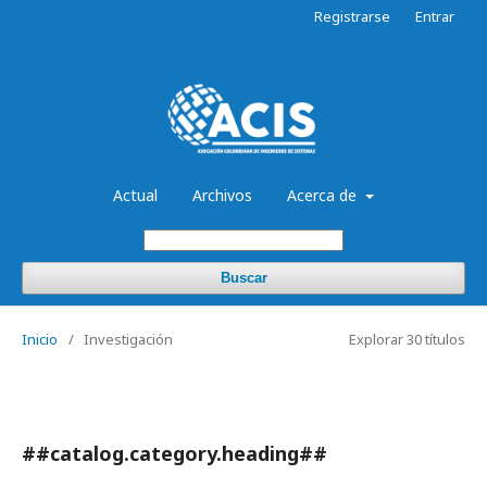
Registrarse
Entrar
Actual
Archivos
Acerca de
Buscar
Inicio
/
Investigación
Explorar 30 títulos
##catalog.category.heading##