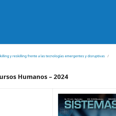
killing y reskilling frente a las tecnologías emergentes y disruptivas
/
cursos Humanos – 2024