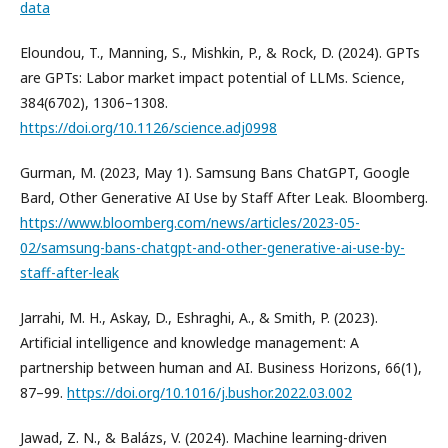
data
Eloundou, T., Manning, S., Mishkin, P., & Rock, D. (2024). GPTs
are GPTs: Labor market impact potential of LLMs. Science,
384(6702), 1306–1308.
https://doi.org/10.1126/science.adj0998
Gurman, M. (2023, May 1). Samsung Bans ChatGPT, Google
Bard, Other Generative AI Use by Staff After Leak. Bloomberg.
https://www.bloomberg.com/news/articles/2023-05-
02/samsung-bans-chatgpt-and-other-generative-ai-use-by-
staff-after-leak
Jarrahi, M. H., Askay, D., Eshraghi, A., & Smith, P. (2023).
Artificial intelligence and knowledge management: A
partnership between human and AI. Business Horizons, 66(1),
87–99.
https://doi.org/10.1016/j.bushor.2022.03.002
Jawad, Z. N., & Balázs, V. (2024). Machine learning-driven