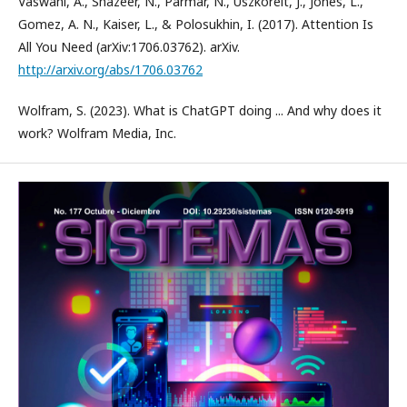
Vaswani, A., Shazeer, N., Parmar, N., Uszkoreit, J., Jones, L.,
Gomez, A. N., Kaiser, L., & Polosukhin, I. (2017). Attention Is
All You Need (arXiv:1706.03762). arXiv.
http://arxiv.org/abs/1706.03762
Wolfram, S. (2023). What is ChatGPT doing ... And why does it
work? Wolfram Media, Inc.