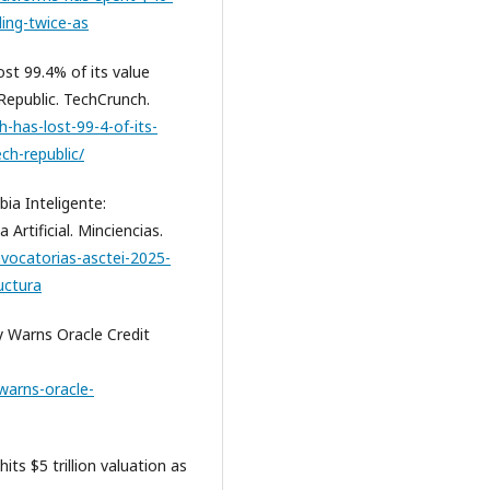
ding-twice-as
ost 99.4% of its value
Republic. TechCrunch.
-has-lost-99-4-of-its-
ch-republic/
ia Inteligente:
 Artificial. Minciencias.
nvocatorias-asctei-2025-
uctura
y Warns Oracle Credit
warns-oracle-
its $5 trillion valuation as