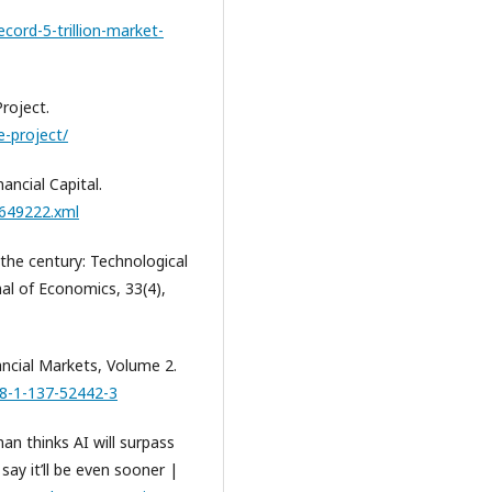
cord-5-trillion-market-
roject.
e-project/
ancial Capital.
649222.xml
 the century: Technological
nal of Economics, 33(4),
ancial Markets, Volume 2.
78-1-137-52442-3
an thinks AI will surpass
 say it’ll be even sooner |