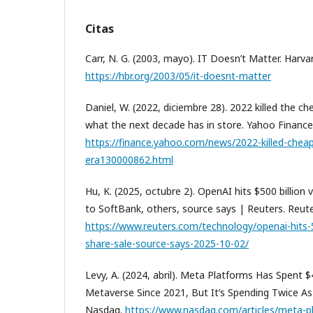
Citas
Carr, N. G. (2003, mayo). IT Doesn’t Matter. Harv
https://hbr.org/2003/05/it-doesnt-matter
Daniel, W. (2022, diciembre 28). 2022 killed the c
what the next decade has in store. Yahoo Finance
https://finance.yahoo.com/news/2022-killed-che
era130000862.html
Hu, K. (2025, octubre 2). OpenAI hits $500 billion 
to SoftBank, others, source says | Reuters. Reute
https://www.reuters.com/technology/openai-hits-50
share-sale-source-says-2025-10-02/
Levy, A. (2024, abril). Meta Platforms Has Spent $
Metaverse Since 2021, But It’s Spending Twice As
Nasdaq.
https://www.nasdaq.com/articles/meta-p