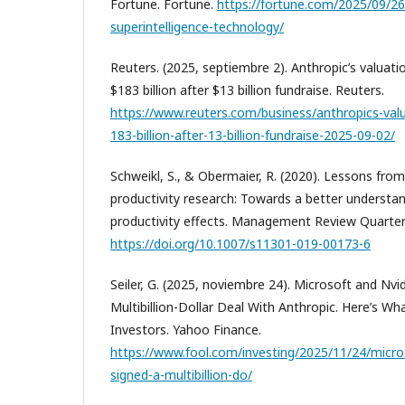
Fortune. Fortune.
https://fortune.com/2025/09/2
superintelligence-technology/
Reuters. (2025, septiembre 2). Anthropic’s valuat
$183 billion after $13 billion fundraise. Reuters.
https://www.reuters.com/business/anthropics-val
183-billion-after-13-billion-fundraise-2025-09-02/
Schweikl, S., & Obermaier, R. (2020). Lessons fro
productivity research: Towards a better understan
productivity effects. Management Review Quarterl
https://doi.org/10.1007/s11301-019-00173-6
Seiler, G. (2025, noviembre 24). Microsoft and Nvid
Multibillion-Dollar Deal With Anthropic. Here’s Wh
Investors. Yahoo Finance.
https://www.fool.com/investing/2025/11/24/micros
signed-a-multibillion-do/