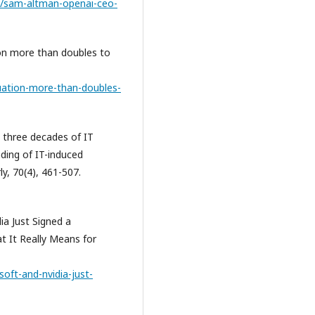
6/sam-altman-openai-ceo-
ion more than doubles to
uation-more-than-doubles-
m three decades of IT
ding of IT-induced
y, 70(4), 461-507.
ia Just Signed a
at It Really Means for
oft-and-nvidia-just-