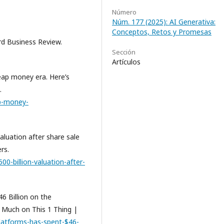
Número
Núm. 177 (2025): AI Generativa:
Conceptos, Retos y Promesas
ard Business Review.
Sección
Artículos
heap money era. Here’s
.
ap-money-
valuation after share sale
rs.
0-billion-valuation-after-
46 Billion on the
 Much on This 1 Thing |
latforms-has-spent-$46-