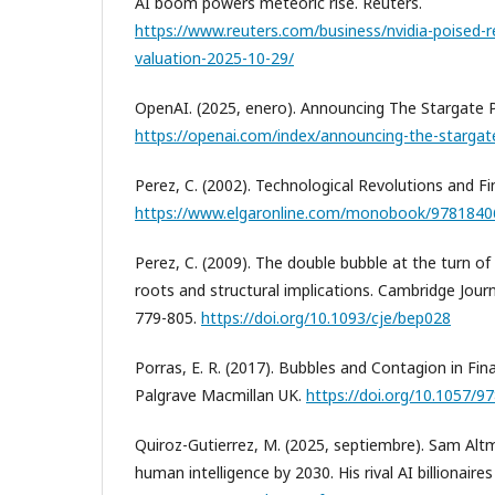
AI boom powers meteoric rise. Reuters.
https://www.reuters.com/business/nvidia-poised-re
valuation-2025-10-29/
OpenAI. (2025, enero). Announcing The Stargate P
https://openai.com/index/announcing-the-stargat
Perez, C. (2002). Technological Revolutions and Fin
https://www.elgaronline.com/monobook/9781840
Perez, C. (2009). The double bubble at the turn of
roots and structural implications. Cambridge Jour
779-805.
https://doi.org/10.1093/cje/bep028
Porras, E. R. (2017). Bubbles and Contagion in Fin
Palgrave Macmillan UK.
https://doi.org/10.1057/9
Quiroz-Gutierrez, M. (2025, septiembre). Sam Altm
human intelligence by 2030. His rival AI billionaires