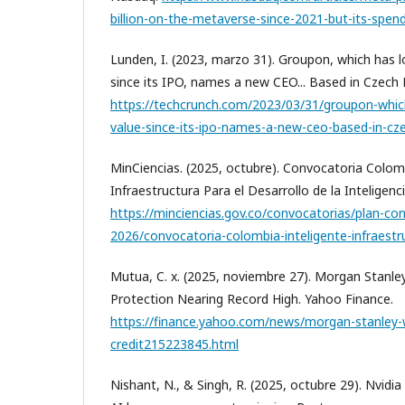
billion-on-the-metaverse-since-2021-but-its-spen
Lunden, I. (2023, marzo 31). Groupon, which has l
since its IPO, names a new CEO... Based in Czech 
https://techcrunch.com/2023/03/31/groupon-which
value-since-its-ipo-names-a-new-ceo-based-in-cze
MinCiencias. (2025, octubre). Convocatoria Colomb
Infraestructura Para el Desarrollo de la Inteligencia
https://minciencias.gov.co/convocatorias/plan-co
2026/convocatoria-colombia-inteligente-infraestr
Mutua, C. x. (2025, noviembre 27). Morgan Stanle
Protection Nearing Record High. Yahoo Finance.
https://finance.yahoo.com/news/morgan-stanley-
credit215223845.html
Nishant, N., & Singh, R. (2025, octubre 29). Nvidia h