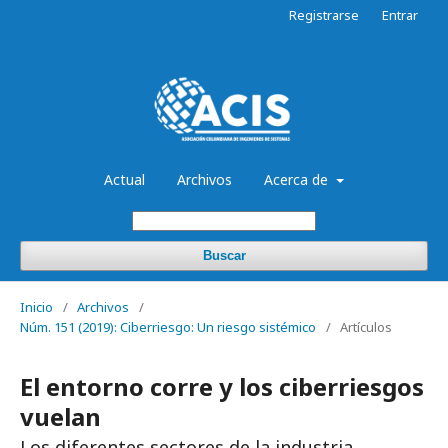
Registrarse
Entrar
Actual
Archivos
Acerca de
Buscar
Inicio
/
Archivos
/
Núm. 151 (2019): Ciberriesgo: Un riesgo sistémico
/
Artículos
El entorno corre y los ciberriesgos
vuelan
Los diferentes sectores de la industria