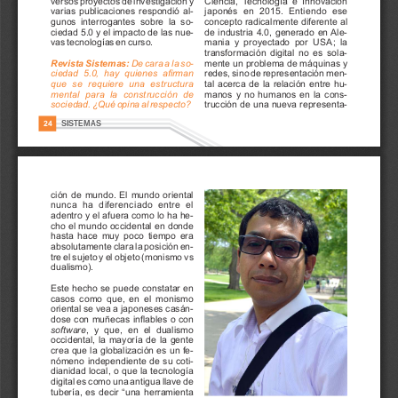
Ciencia, 
T
ecnología 
e 
Innovación 
versos 
proyectos 
de 
investigación 
y 
varias 
publicaciones 
respondió 
al-
j
a
p
o
n
é
s
e
n
2
0
1
5
.
E
n
t
i
e
n
d
o
e
s
e 
gunos 
interrogantes 
sobre 
la 
so-
concepto 
radicalmente 
diferente 
al 
ciedad 
5.0 
y 
el 
impacto 
de 
las 
nue-
de 
industria 
4.0, 
generado 
en 
Ale-
vas 
tecnologías 
en 
curso.
mania 
y 
proyectado 
por 
U
S
A
; 
la 
transformación 
digital 
no 
es 
sola-
Revista 
Sistemas: 
De 
cara 
a 
la 
so-
mente 
un 
problema 
de 
máquinas 
y 
redes, 
sino 
de 
representación 
men-
ciedad 
5.0, 
hay 
quienes 
afirman 
q
u
e
s
e
r
e
q
u
i
e
r
e
u
n
a
e
s
t
r
u
c
t
u
r
a 
tal 
acerca 
de 
la 
relación 
entre 
hu-
m
e
n
t
a
l
p
a
r
a
l
a
c
o
n
s
t
r
u
c
c
i
ó
n
d
e 
manos 
y 
no 
humanos 
en 
la 
cons-
sociedad. 
¿Qué 
opina 
al 
respecto?
trucción 
de 
una 
nueva 
representa-
SISTEMAS     
24
ción 
de 
mundo. 
El 
mundo 
oriental 
n
u
n
c
a
h
a
d
i
f
e
r
e
n
c
i
a
d
o
e
n
t
r
e
e
l 
adentro 
y 
el 
afuera 
como 
lo 
ha 
he-
cho 
el 
mundo 
occidental 
en 
donde 
hasta 
hace 
muy 
poco 
tiempo 
era 
absolutamente 
clara 
la 
posición 
en-
tre 
el 
sujeto 
y 
el 
objeto 
(monismo 
vs 
dualismo). 
Este 
hecho 
se 
puede 
constatar 
en 
casos 
como 
que, 
en 
el 
monismo 
oriental 
se 
vea 
a 
japoneses 
casán-
dose 
con 
muñecas 
inflables 
o 
con 
software
, 
y 
que, 
en 
el 
dualismo 
occidental, 
la 
mayoría 
de 
la 
gente 
crea 
que 
la 
globalización 
es 
un 
fe-
nómeno 
independiente 
de 
su 
coti-
dianidad 
local, 
o 
que 
la 
tecnología 
digital 
es 
como 
una 
antigua 
llave 
de 
tubería, 
es 
decir 
“una 
herramienta 