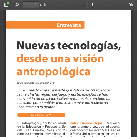
of 5
Toggle
Find
Zoom
Zoom
Too
Sidebar
Out
In
En
tr
e
vista
Nue
v
as t
ecnolo
gías
, 
desde una visión 
an
tr
op
oló
gic
a
DOI: 10.29236/sistemas.n154a4 
Julio Ernesto Rojas, advierte que “ahora se crean sobre 
la marcha las reglas del juego y las tecnologías se han 
convertido en un aliado valioso para resolver problemas 
sociales, pero también para incrementar los índices de 
inequidad en el mundo”.
Sar
a Gallar
do M.
El 
antropólogo 
y 
doctor 
en 
T
eoría 
J
u
l
i
o
E
r
n
e
s
t
o
R
o
j
a
s
:
R
e
c
u
e
r
d
o 
de 
la 
Educación 
y 
Pedagogía 
So-
que 
la 
primera 
vez 
que 
leí 
acerca 
cial, 
Julio 
Ernesto 
Rojas, 
con 
20 
del 
concepto 
sociedad 
5.0, 
fue 
en 
el 
años 
de 
docencia 
universitaria, 
di-
informe 
del 
quinto 
plan 
básico 
de 