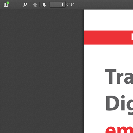
of 14
Toggle
Find
Previous
Next
Sidebar
T
r
D
i
em