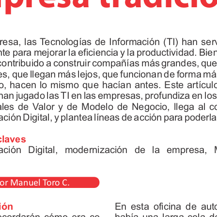
 
esa, 
las 
T
ecnologías 
de 
Información 
(TI) 
han 
ser
te 
para 
mejorar 
la 
eficiencia 
y 
la 
productividad. 
Bien
contribuido 
a 
construir 
compañías 
más 
grandes, 
que
es, 
que 
llegan 
más 
lejos, 
que 
funcionan 
de 
forma 
má
o, 
hacen 
lo 
mismo 
que 
hacían 
antes. 
Este 
artícul
han 
jugado 
las 
TI 
en 
las 
empresas, 
profundiza 
en 
los
les 
de 
V
alor 
y 
de 
Modelo 
de 
Negocio, 
llega 
al 
c
ación 
Digital, 
y 
plantea 
líneas 
de 
acción 
para 
poderla
claves 
ación 
Digital, 
modernización 
de 
la 
empresa, 
or Manuel T
or
o C.
ión 
En 
esta 
oficina 
de 
aut