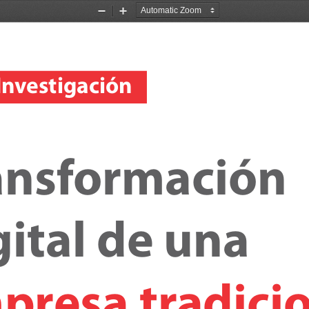
Zoom
Zoom
Out
In
I
n
v
estigación
ansf
ormación 
gital de una 
pr
esa tr
adici