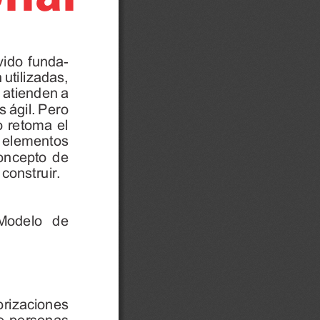
vido 
funda-
 
utilizadas, 
 
atienden 
a 
s 
ágil. 
Pero 
o 
retoma 
el 
 
elementos 
oncepto 
de 
 
construir
. 
Modelo 
de 
orizaciones 