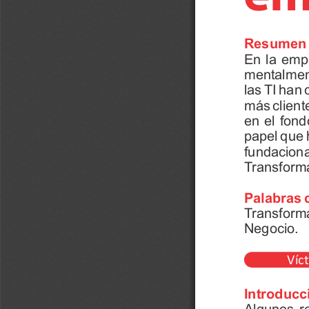
Resumen
En 
la 
empr
mentalmen
las 
TI 
han 
más 
client
en 
el 
fond
papel 
que 
fundaciona
T
ransform
Palabras 
T
ransform
Negocio. 
Víct
Introducc