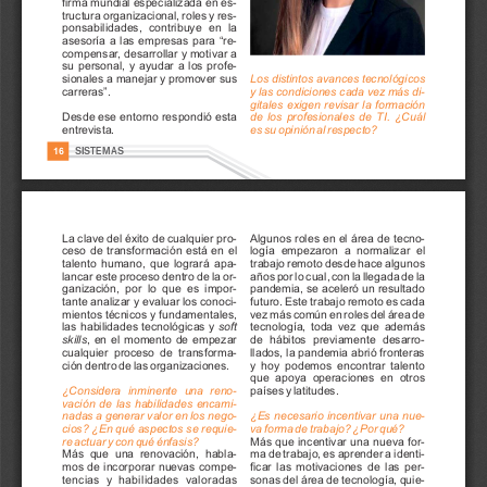
firma 
mundial 
especializada 
en 
es-
tructura 
organizacional, 
roles 
y 
res-
p
o
n
s
a
b
i
l
i
d
a
d
e
s
,
c
o
n
t
r
i
b
u
y
e
e
n
l
a 
asesoría 
a 
las 
empresas 
para 
“re-
compensar
, 
desarrollar 
y 
motivar 
a 
su 
personal, 
y 
ayudar 
a 
los 
profe-
sionales 
a 
manejar 
y 
promover 
sus 
Los 
distintos 
avances 
tecnológicos 
carreras”.
y 
las 
condiciones 
cada 
vez 
más 
di-
gitales 
exigen 
revisar 
la 
formación 
Desde 
ese 
entorno 
respondió 
esta 
de 
los 
profesionales 
de 
T
I
. 
¿Cuál 
entrevista.
es 
su 
opinión 
al 
respecto?
SISTEMAS     
16
La 
clave 
del 
éxito 
de 
cualquier 
pro-
Algunos 
roles 
en 
el 
área 
de 
tecno-
logía 
empezaron 
a 
normalizar 
el 
ceso 
de 
transformación 
está 
en 
el 
talento 
humano, 
que 
logrará 
apa-
trabajo 
remoto 
desde 
hace 
algunos 
lancar 
este 
proceso 
dentro 
de 
la 
or-
años 
por 
lo 
cual, 
con 
la 
llegada 
de 
la 
ganización, 
por 
lo 
que 
es 
impor-
pandemia, se aceleró un resultado 
tante 
analizar 
y 
evaluar 
los 
conoci-
futuro. 
Este 
trabajo 
remoto 
es 
cada 
vez 
más 
común 
en 
roles 
del 
área 
de 
mientos 
técnicos 
y 
fundamentales, 
las 
habilidades 
tecnológicas 
y 
soft 
tecnología, 
toda 
vez 
que 
además 
de 
hábitos 
previamente 
desarro-
skills
, 
en 
el 
momento 
de 
empezar 
cualquier 
proceso 
de 
transforma-
llados, la pandemia abrió fronteras 
ción 
dentro 
de 
las 
organizaciones.
y 
hoy 
podemos 
encontrar 
talento 
que 
apoya 
operaciones 
en 
otros 
países 
y 
latitudes. 
¿Considera 
inminente 
una 
reno-
vación 
de 
las 
habilidades 
encami-
¿Es 
necesario 
incentivar 
una 
nue-
nadas 
a 
generar 
valor 
en 
los 
nego-
va 
forma 
de 
trabajo? 
¿Por 
qué?
cios? 
¿En 
qué 
aspectos 
se 
requie-
Más 
que 
incentivar 
una 
nueva 
for-
re 
actuar 
y 
con 
qué 
énfasis?
ma 
de 
trabajo, 
es 
aprender 
a 
identi-
Más 
que 
una 
renovación, 
habla-
ficar 
las 
motivaciones 
de 
las 
per-
mos 
de 
incorporar 
nuevas 
compe-
sonas 
del 
área 
de 
tecnología, 
quie-
t
e
n
c
i
a
s
y
h
a
b
i
l
i
d
a
d
e
s
v
a
l
o
r
a
d
a
s 