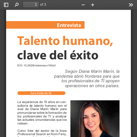
of 3
Toggle
Find
Zoom
Zoom
Too
Sidebar
Out
In
En
tr
e
vista
T
alen
t
o humano
, 
cla
v
e del é
xit
o
DOI: 10.29236/sistemas.n160a3 
Según Diana Marín Marín, la 
pandemia abrió fronteras para que 
los profesionales de TI apoyen 
operaciones en otros países. 
Sar
a Gallar
do M.
La experiencia de 15 años en con-
sultoría 
de 
talento 
humano 
son 
el 
aval 
de 
Diana 
Marín 
Marín 
para 
pronunciarse 
sobre 
la 
formación 
de 
los 
profesionales 
de 
T
I
y 
analizar 
las 
actuales 
circunstancias 
que 
los 
rodean.
Como 
líder 
del 
sector 
de 
la 
línea 
Professional 
Search
en 
Korn 
Ferry
, 