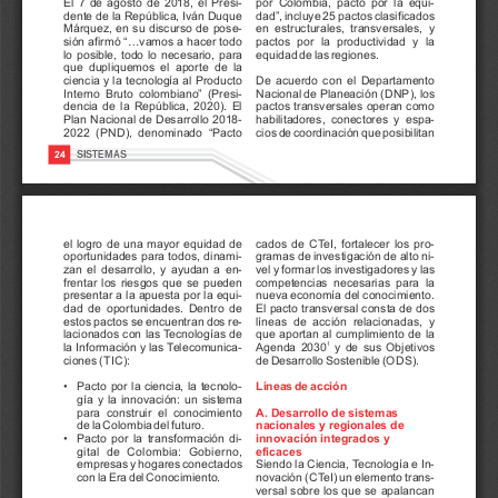
El 
7 
de 
agosto 
de 
2018, 
el 
Presi-
por 
Colombia, 
pacto 
por 
la 
equi-
dente de la República, Iván Duque 
dad”, 
incluye 
25 
pactos 
clasificados 
Márquez, 
en 
su 
discurso 
de 
pose-
en 
estructurales, 
transversales, 
y 
sión 
afirmó 
“...vamos 
a 
hacer 
todo 
pactos 
por 
la 
productividad 
y 
la 
lo 
posible, 
todo 
lo 
necesario, 
para 
equidad 
de 
las 
regiones. 
que 
dupliquemos 
el 
aporte 
de 
la 
ciencia 
y 
la 
tecnología 
al 
Producto 
De 
acuerdo 
con 
el 
Departamento 
Interno 
Bruto 
colombiano” 
(Presi-
Nacional 
de 
Planeación 
(
D
N
P
), 
los 
dencia 
de 
la 
República, 
2020). 
El 
pactos 
transversales 
operan 
como 
Plan 
Nacional 
de 
Desarrollo 
2018-
habilitadores, 
conectores 
y 
espa-
2022 
(
P
N
D
), 
denominado 
“Pacto 
cios 
de 
coordinación 
que 
posibilitan 
SISTEMAS     
24
el 
logro 
de 
una 
mayor 
equidad 
de 
cados 
de 
C
T
eI, 
fortalecer 
los 
pro-
gramas 
de 
investigación 
de 
alto 
ni-
oportunidades 
para 
todos, 
dinami-
zan 
el 
desarrollo, 
y 
ayudan 
a 
en-
vel 
y 
formar 
los 
investigadores 
y 
las 
frentar 
los 
riesgos 
que 
se 
pueden 
competencias 
necesarias 
para 
la 
presentar 
a 
la 
apuesta 
por 
la 
equi-
nueva 
economía 
del 
conocimiento. 
dad 
de 
oportunidades. 
Dentro 
de 
El 
pacto 
transversal 
consta 
de 
dos 
líneas 
de 
acción 
relacionadas, 
y 
estos 
pactos 
se 
encuentran 
dos 
re-
lacionados 
con 
las 
T
ecnologías 
de 
que 
aportan 
al 
cumplimiento 
de 
la 
1
Agenda 
2030
y 
de 
sus 
Objetivos 
la 
Información 
y 
las 
T
elecomunica-
ciones 
(
T
I
C
): 
de 
Desarrollo 
Sostenible 
(
O
D
S
).
• 
Pacto 
por 
la 
ciencia, 
la 
tecnolo-
Líneas 
de 
acción
gía 
y 
la 
innovación: 
un 
sistema 
A. Desarrollo de sistemas 
para 
construir 
el 
conocimiento 
de 
la 
Colombia 
del 
futuro.
nacionales y regionales de 
innovación integrados y 
• 
Pacto 
por 
la 
transformación 
di-
g
i
t
a
l
d
e
C
o
l
o
m
b
i
a
:
G
o
b
i
e
r
n
o
, 
eficaces
empresas 
y 
hogares 
conectados 
Siendo 
la 
Ciencia, 
T
ecnología 
e 
In-
con 
la 
Era 
del 
Conocimiento.
novación 
(
C
T
eI) 
un 
elemento 
trans-
versal 
sobre 
los 
que 
se 
apalancan 